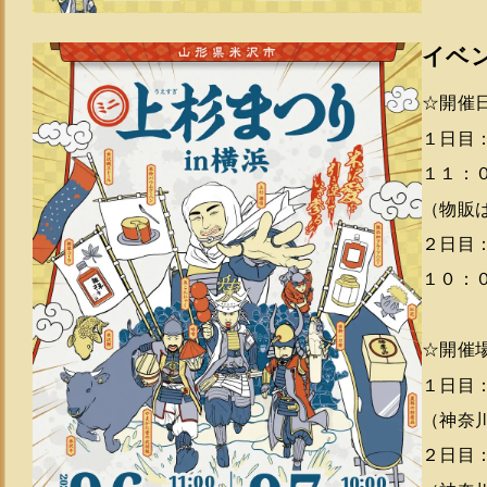
イベ
☆開催
１日目
１１：
（物販
２日目
１０：
☆開催
１日目
（神奈
２日目