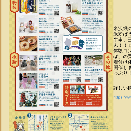
米沢織
米粉ば
牛串、
ん！！
体験コ
ぽ」の
着付け
開催し
っぷり
詳しい
https://