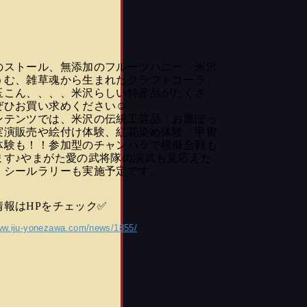
のストール、無添加のフルーツハニー、米沢
うむ、雑草魂から生まれたクラフトコーラ、
玉こん、、、、米沢らしい特産品がたくさ
ぜひお買い求めください☺
ンテンツでは、米沢の伝統工芸品「お鷹ぽっ
実演販売や絵付け体験、紅花染め体験、甲冑
体験も！！参加型のチャンバラで模擬合戦も
ます♪やまがた愛の武将隊の演武も見応えた
！シールラリーも実施予定です。
情報はHPをチェック✅
www.iju-yonezawa.com/news/1855/