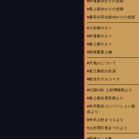
■
伊達家ゆかりの史跡
■
最上家ゆかりの史跡
■
慶長出羽合戦ゆかりの史跡
■
上杉家の人々
■
伊達家の人々
■
最上家の人々
■
関係重要人物
■
天地人について
■
直江兼続の生涯
■
観光モデルコース
■
伝国の杜 上杉博物館より
■
最上義光歴史館より
■
米沢観光コンベンション協
会より
■
米沢上杉まつりより
■
上杉雪灯籠まつりより
■
関連リンク集