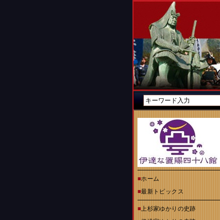
■
ホーム
■
最新トピックス
■
上杉家ゆかりの史跡