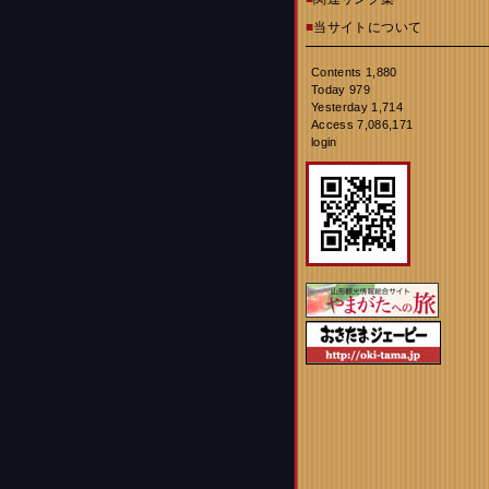
■
当サイトについて
Contents 1,880
Today 979
Yesterday 1,714
Access 7,086,171
login