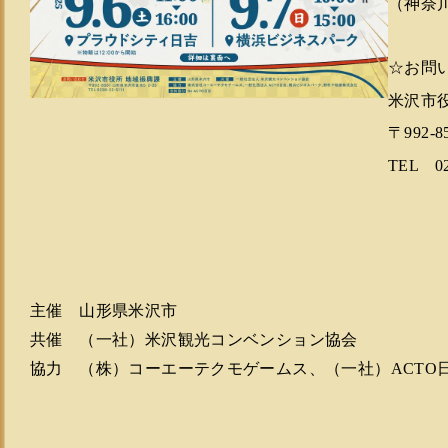
（神奈
☆お問
米沢市
〒992-
TEL 02
主催 山形県米沢市
共催 （一社）米沢観光コンベンション協会
協力 （株）コーエーテクモゲームス、（一社）ACTO