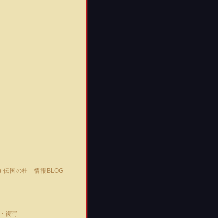
C)
伝国の杜 情報BLOG
転載・複写