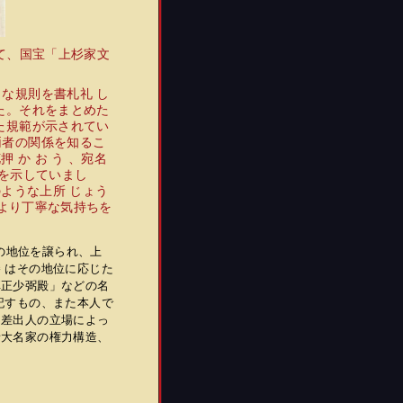
て、国宝「上杉家文
な規則を書札礼 し
た。それをまとめた
た規範が示されてい
両者の関係を知るこ
 か お う 、宛名
係を示していまし
のような上所 じょう
、より丁寧な気持ちを
領の地位を譲られ、上
 はその地位に応じた
弾正少弼殿」などの名
記すもの、また本人で
は差出人の立場によっ
諸大名家の権力構造、