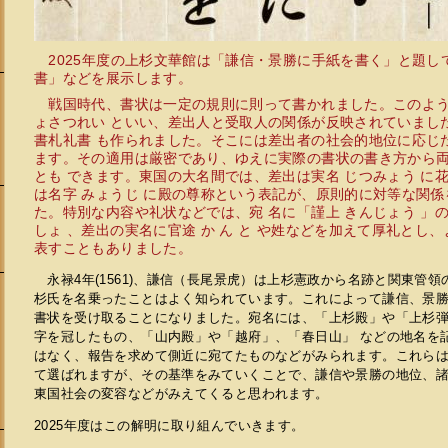
2025年度の上杉文華館は「謙信・景勝に手紙を書く」と題し
書」などを展示します。
戦国時代、書状は一定の規則に則って書かれました。このよう
ょさつれい といい、差出人と受取人の関係が反映されていまし
書札礼書 も作られました。そこには差出者の社会的地位に応じ
ます。その適用は厳密であり、ゆえに実際の書状の書き方から
とも できます。東国の大名間では、差出は実名 じつみょう に花押
は名字 みょうじ に殿の尊称という表記が、原則的に対等な関
た。特別な内容や礼状などでは、宛 名に「謹上 きんじょう 」
しょ 、差出の実名に官途 か ん と や姓などを加えて厚礼とし
表すこともありました。
永禄4年(1561)、謙信（長尾景虎）は上杉憲政から名跡と関東管
杉氏を名乗ったことはよく知られています。これによって謙信、景勝
書状を受け取ることになりました。宛名には、「上杉殿」や「上杉
字を冠したもの、「山内殿」や「越府」、「春日山」 などの地名を
会
はなく、報告を求めて側近に宛てたものなどがみられます。これら
て選ばれますが、その基準をみていくことで、謙信や景勝の地位、
東国社会の変容などがみえてくると思われます。
2025年度はこの解明に取り組んでいきます。