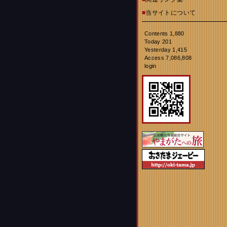
■
当サイトについて
Contents 1,880
Today 201
Yesterday 1,415
Access 7,086,808
login