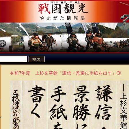
令和7年度 上杉文華館「謙信・景勝に手紙を出す」③