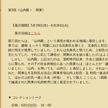
第3回《山内殿Ⅰ…関東》
【展示期間】5月29日(木)～6月24日(火)
展示目録は
こちら
第三回からは、「山内殿」という表現が使われる地域に着目します
東では、越相 えっそう 同盟における北条氏を除くと、北条氏と対立
総の領主が使用していました。これらは北条氏と戦うため、上杉氏
主たちでした。それに応じて謙信が、関東出兵を繰り返したの はよ
しかし、「山内殿」と記せたのは、室町時代以来、大名と認識され
らに限られ、その下の社会的地位にあった国衆らは、ほとんどが「越
いました。「山内」を用いても「山内江」と表記しました。それは
れた、関東公方足利氏を頂点に関東管領山内上杉氏・足 利氏一族吉良 
し、ほかの上杉氏一族と大名（外様）、そして国人 こくじん （国衆
て編成された関東の礼的秩序に強く規定されていました。
▼ コレクショントーク
日時：6月1日(日) 14：00