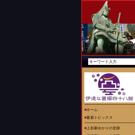
■
ホーム
■
最新トピックス
■
上杉家ゆかりの史跡