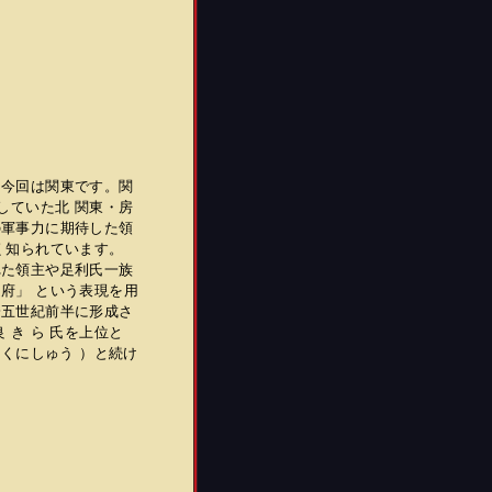
。今回は関東です。関
していた北 関東・房
の軍事力に期待した領
く知られています。
た領主や足利氏一族
府」 という表現を用
一五世紀前半に形成さ
き ら 氏を上位と
 くにしゅう ）と続け