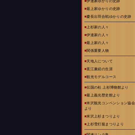
■
伊達家ゆかりの史跡
■
最上家ゆかりの史跡
■
慶長出羽合戦ゆかりの史跡
■
上杉家の人々
■
伊達家の人々
■
最上家の人々
■
関係重要人物
■
天地人について
■
直江兼続の生涯
■
観光モデルコース
■
伝国の杜 上杉博物館より
■
最上義光歴史館より
■
米沢観光コンベンション協
より
■
米沢上杉まつりより
■
上杉雪灯籠まつりより
■
関連リンク集