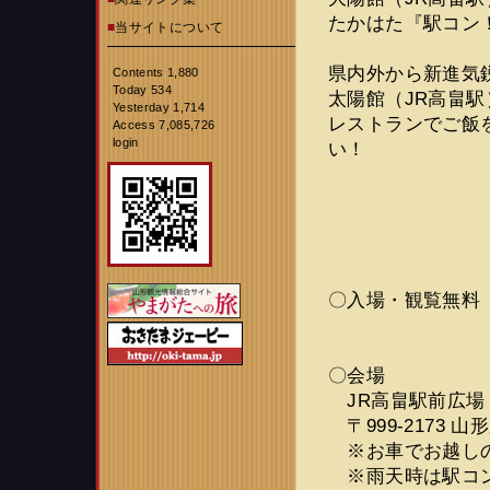
たかはた『駅コン
■
当サイトについて
県内外から新進気
Contents 1,880
Today 534
太陽館（JR高畠
Yesterday 1,714
レストランでご飯
Access 7,085,726
login
い！
〇入場・観覧無料
〇会場
JR高畠駅前広場
〒999-2173
※お車でお越しの
※雨天時は駅コン