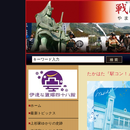
たかはた『駅コン！
■
ホーム
■
最新トピックス
■
上杉家ゆかりの史跡